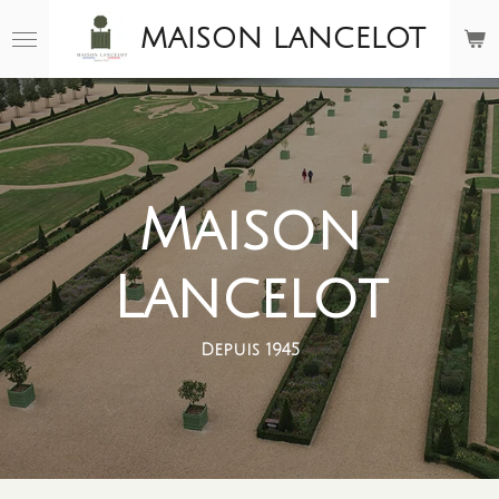
Passer
MAISON
LANCELOT
au
contenu
principal
Maison
Lancelot
Depuis 1945